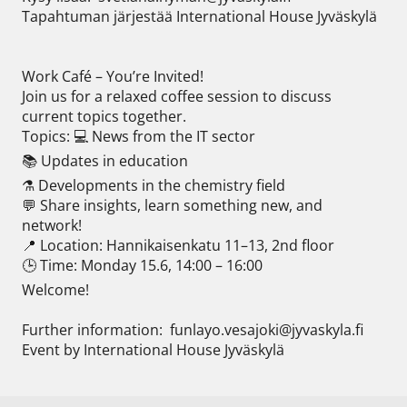
Tapahtuman järjestää International House Jyväskylä

Work Café – You’re Invited!

Join us for a relaxed coffee session to discuss 
current topics together.

Topics: 💻 News from the IT sector

📚 Updates in education

⚗️ Developments in the chemistry field

💬 Share insights, learn something new, and 
network!

📍 Location: Hannikaisenkatu 11–13, 2nd floor

🕒 Time: Monday 15.6, 14:00 – 16:00

Welcome! 

Further information:  funlayo.vesajoki@jyvaskyla.fi
