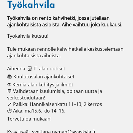
Työkahvila
Työkahvila on rento kahvihetki, jossa jutellaan 
ajankohtaisista asioista. Aihe vaihtuu joka kuukausi.
Työkahvila kutsuu!

Tule mukaan rennolle kahvihetkelle keskustelemaan 
ajankohtaisista aiheista.

Aiheena: 💻 IT-alan uutiset

📚 Koulutusalan ajankohtaiset

⚗️ Kemia-alan kehitys ja ilmiöt

💬 Vaihdetaan kuulumisia, opitaan uutta ja 
verkostoidutaan!

📍 Paikka: Hannikaisenkatu 11–13, 2.kerros 

🕒 Aika: ma15.6. klo 14–16.

Tervetuloa mukaan!

Kysy lisää:  svetlana.nyman@jyvaskyla.fi
