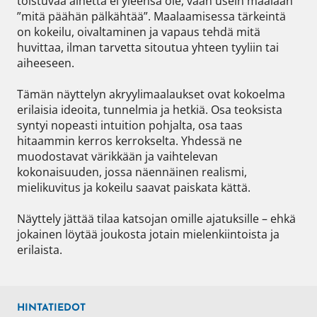
toistuvaa aihetta ei yleensä ole, vaan usein maalaan 
”mitä päähän pälkähtää”. Maalaamisessa tärkeintä 
on kokeilu, oivaltaminen ja vapaus tehdä mitä 
huvittaa, ilman tarvetta sitoutua yhteen tyyliin tai 
aiheeseen.

Tämän näyttelyn akryylimaalaukset ovat kokoelma 
erilaisia ideoita, tunnelmia ja hetkiä. Osa teoksista 
syntyi nopeasti intuition pohjalta, osa taas 
hitaammin kerros kerrokselta. Yhdessä ne 
muodostavat värikkään ja vaihtelevan 
kokonaisuuden, jossa näennäinen realismi, 
mielikuvitus ja kokeilu saavat paiskata kättä.

Näyttely jättää tilaa katsojan omille ajatuksille – ehkä 
jokainen löytää joukosta jotain mielenkiintoista ja 
erilaista.
HINTATIEDOT