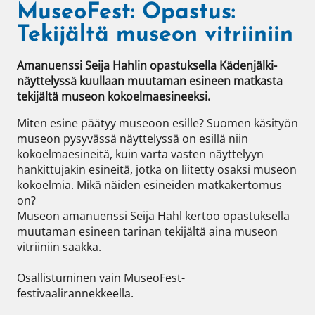
MuseoFest: Opastus:
Tekijältä museon vitriiniin
Amanuenssi Seija Hahlin opastuksella Kädenjälki-
näyttelyssä kuullaan muutaman esineen matkasta 
tekijältä museon kokoelmaesineeksi. 
Miten esine päätyy museoon esille? Suomen käsityön 
museon pysyvässä näyttelyssä on esillä niin 
kokoelmaesineitä, kuin varta vasten näyttelyyn 
hankittujakin esineitä, jotka on liitetty osaksi museon 
kokoelmia. Mikä näiden esineiden matkakertomus 
on? 

Museon amanuenssi Seija Hahl kertoo opastuksella 
muutaman esineen tarinan tekijältä aina museon 
vitriiniin saakka. 

Osallistuminen vain MuseoFest-
festivaalirannekkeella.