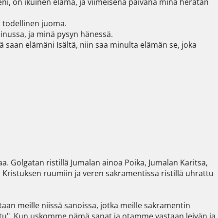
reni, on ikuinen elämä, ja viimeisenä päivänä minä herätän 
 todellinen juoma.

inussa, ja minä pysyn hänessä.

nä saan elämäni Isältä, niin saa minulta elämän se, joka 
 Golgatan ristillä Jumalan ainoa Poika, Jumalan Karitsa, 
Kristuksen ruumiin ja veren sakramentissa ristillä uhrattu 
aan meille niissä sanoissa, jotka meille sakramentin 
tu". Kun uskomme nämä sanat ja otamme vastaan leivän ja 