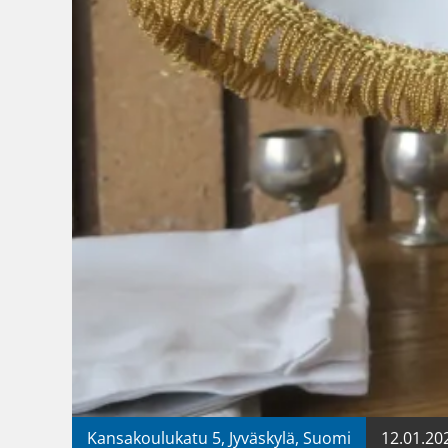
Kansakoulukatu 5, Jyväskylä, Suomi
12.01.202