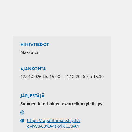
HINTATIEDOT
Maksuton
AJANKOHTA
12.01.2026 klo 15:00 - 14.12.2026 klo 15:30
JÄRJESTÄJÄ
Suomen luterilainen evankeliumiyhdistys
https://tapahtumat.sley.fi/?
q=Jyv%C3%A4skyl%C3%A4