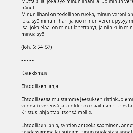
Mutta sillä, joka syö minun lihani ja juo minun ve
hänet.

Minun lihani on todellinen ruoka, minun vereni on
Joka syö minun lihani ja juo minun vereni, pysyy m
Isä, joka elää, on minut lähettänyt, ja niin kuin mi
minua syö.

(Joh. 6: 54–57)

- - - - -

Katekismus:

Ehtoollisen lahja

Ehtoollisessa muistamme Jeesuksen ristinkuolemaa.
vuodatti verensä ja kuoli koko maailman puolesta. 
Kristus lahjoittaa itsensä meille.

Ehtoollisen lahja, syntien anteeksisaaminen, annet
saadessamme lausutaan: "sinun puolestasi annet