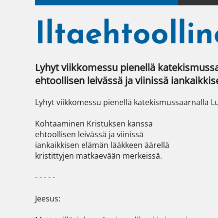
Iltaehtoolli
Lyhyt viikkomessu pienellä katekismussa
ehtoollisen leivässä ja viinissä iankaikk
Lyhyt viikkomessu pienellä katekismussaarnalla Lut
Kohtaaminen Kristuksen kanssa

ehtoollisen leivässä ja viinissä

iankaikkisen elämän lääkkeen äärellä

kristittyjen matkaevään merkeissä.

- - - - -

Jeesus:
