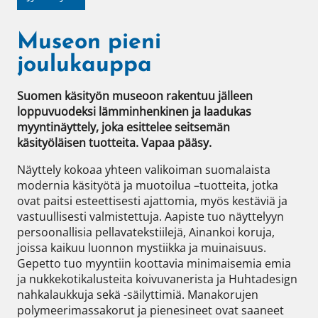
Museon pieni
joulukauppa
Suomen käsityön museoon rakentuu jälleen 
loppuvuodeksi lämminhenkinen ja laadukas 
myyntinäyttely, joka esittelee seitsemän 
käsityöläisen tuotteita. Vapaa pääsy.
Näyttely kokoaa yhteen valikoiman suomalaista 
modernia käsityötä ja muotoilua –tuotteita, jotka 
ovat paitsi esteettisesti ajattomia, myös kestäviä ja 
vastuullisesti valmistettuja. Aapiste tuo näyttelyyn 
persoonallisia pellavatekstiilejä, Ainankoi koruja, 
joissa kaikuu luonnon mystiikka ja muinaisuus. 
Gepetto tuo myyntiin koottavia minimaisemia emia 
ja nukkekotikalusteita koivuvanerista ja Huhtadesign 
nahkalaukkuja sekä -säilyttimiä. Manakorujen 
polymeerimassakorut ja pienesineet ovat saaneet 