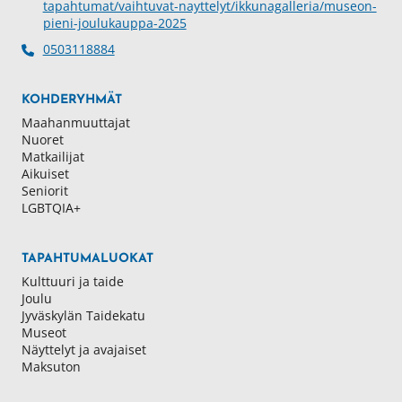
tapahtumat/vaihtuvat-nayttelyt/ikkunagalleria/museon-
pieni-joulukauppa-2025
0503118884
KOHDERYHMÄT
Maahanmuuttajat
Nuoret
Matkailijat
Aikuiset
Seniorit
LGBTQIA+
TAPAHTUMALUOKAT
Kulttuuri ja taide
Joulu
Jyväskylän Taidekatu
Museot
Näyttelyt ja avajaiset
Maksuton