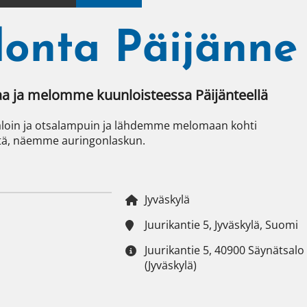
onta Päijänne
a ja melomme kuunloisteessa Päijänteellä 
aloin ja otsalampuin ja lähdemme melomaan kohti 
stä, näemme auringonlaskun.
Jyväskylä
Juurikantie 5, Jyväskylä, Suomi
Juurikantie 5, 40900 Säynätsalo
(Jyväskylä)