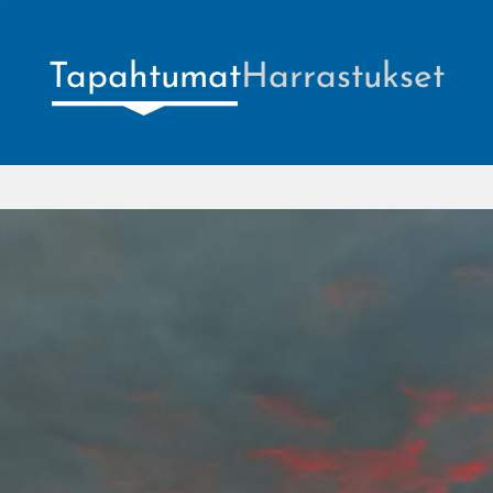
Tapahtumat
Harrastukset