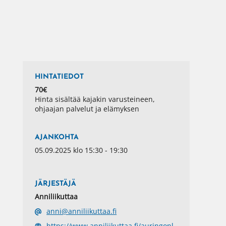
HINTATIEDOT
70€
Hinta sisältää kajakin varusteineen,
ohjaajan palvelut ja elämyksen
AJANKOHTA
05.09.2025 klo 15:30 - 19:30
JÄRJESTÄJÄ
Anniliikuttaa
anni@anniliikuttaa.fi
https://www.anniliikuttaa.fi/auringonl