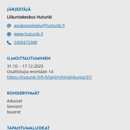
JÄRJESTÄJÄ
Liikuntakeskus Hutunki
asiakaspalvelu@hutunki.fi
www.hutunki.fi
0300472388
ILMOITTAUTUMINEN
31.10. - 17.12.2025
Osallistujia enintään
14
https://hutunki.fi/fi-fi/lajit/ryhmaliikunta/37/
KOHDERYHMÄT
Aikuiset
Seniorit
Nuoret
TAPAHTUMALUOKAT