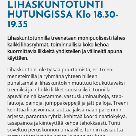
LIHASKUNTOTUNTI
HUTUNGISSA Klo 18.30-
19.35
Lihaskuntotunnilla treenataan monipuolisesti lähes 
kaikki lihasryhmät, toiminnallisia koko kehoa 
kuormittavia liikkeitä yhdistellen ja välineitä apuna 
käyttäen.
Lihaskunto ei ole tylsää puurtamista, eri treeni 
menetelmillä ja ryhmänä yhteen hiileen 
puhaltamalla, lihaskuntokin muuttuu koukuttavaksi 
treeniksi ja inhokki liikket suosikeiksi. Tunnilla 
apuvälineinä käytämme, vastuskuminauhoja, step-
lautoja, painoja, jumppakeppejä ja jättipalloja. Treeni 
kehittää lihasvoimaa, auttaa jaksamaan paremmin 
arjessa, parantaa ryhtiä, kehittää koordinaatiokykyä, 
tasapainoa ja kiinteyttää kehoa tehokkaasti. Tunti 
soveltuu peruskunnon omaaville, tunnin raskautta 