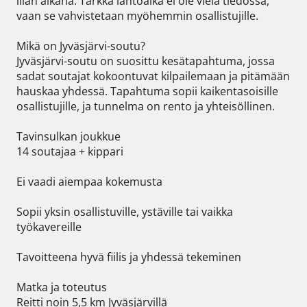
illan aikana. Tarkka lähtöaika ei ole vielä tiedossa, 
vaan se vahvistetaan myöhemmin osallistujille.

Mikä on Jyväsjärvi-soutu?

Jyväsjärvi-soutu on suosittu kesätapahtuma, jossa 
sadat soutajat kokoontuvat kilpailemaan ja pitämään 
hauskaa yhdessä. Tapahtuma sopii kaikentasoisille 
osallistujille, ja tunnelma on rento ja yhteisöllinen.

Tavinsulkan joukkue

14 soutajaa + kippari

Ei vaadi aiempaa kokemusta

Sopii yksin osallistuville, ystäville tai vaikka 
työkavereille

Tavoitteena hyvä fiilis ja yhdessä tekeminen

Matka ja toteutus

Reitti noin 5,5 km Jyväsjärvillä
