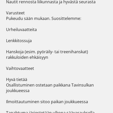
Nautit rennosta liikunnasta ja hyvästä seurasta

Varusteet

Pukeudu sään mukaan. Suosittelemme:

Urheiluvaatteita

Lenkkitossuja

Hanskoja (esim. pyöräily- tai treenihanskat) 
rakkuloiden ehkäisyyn

Vaihtovaatteet

Hyvä tietää

Osallistuminen ostetaan paikkana Tavinsulkan 
joukkueessa

Ilmoittautuminen sitoo paikan joukkueessa

Tapahtuma järjestetään ulkona säävarauksella