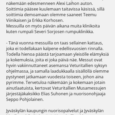
näkemään edesmenneen Alexi Laihon auton. 
Soittimia pääsee kuulemaan taitavissa käsissä, sillä 
soittimia demoamaan olemme saaneet Teemu 
Viinikaisen ja Erkka Korhosen. 

Messuilla on myös päivän aikana muita klinikoita 
kuten rumpali Severi Sorjosen rumpuklinikka. 

- Tänä vuonna messuilla on taas sellainen kattaus, 
joka ei todellakaan kalpene edellisvuosien rinnalla. 
Todella hienoa päästä tarjoamaan yleisölle elämyksiä 
ja kokemuksia, joita ei joka päivä näe. Messut ovat 
hyvin vakiinnuttaneet asemansa Veturitallien syksyn 
ohjelmassa, ja samalla laadukkaalla sisällöllä olemme 
pystyneet jatkamaan vuodesta toiseen, johon aina 
pyrimme. Tervetuloa näkemään ja kokemaan jotain 
ainutlaatuista, kertovat Veturitallien Musamessujen 
järjestäjäkaksikko Elias Suhonen ja nuorisonohjaaja 
Seppo Pohjolainen.  

Jyväskylän kaupungin nuorisopalvelut ja Jyväskylän 