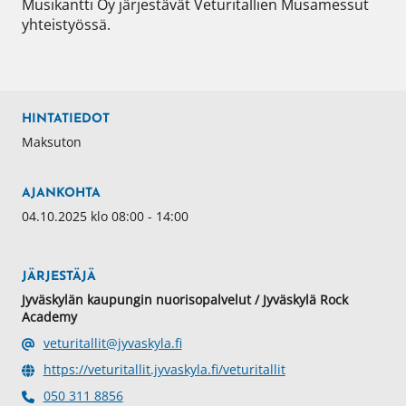
Musikantti Oy järjestävät Veturitallien Musamessut 
yhteistyössä.  

HINTATIEDOT
Maksuton
AJANKOHTA
04.10.2025 klo 08:00 - 14:00
JÄRJESTÄJÄ
Jyväskylän kaupungin nuorisopalvelut / Jyväskylä Rock
Academy
veturitallit@jyvaskyla.fi
https://veturitallit.jyvaskyla.fi/veturitallit
050 311 8856