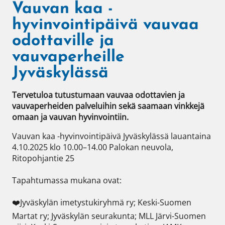
Vauvan kaa -
hyvinvointipäivä vauvaa
odottaville ja
vauvaperheille
Jyväskylässä
Tervetuloa tutustumaan vauvaa odottavien ja 
vauvaperheiden palveluihin sekä saamaan vinkkejä 
omaan ja vauvan hyvinvointiin.
Vauvan kaa -hyvinvointipäivä Jyväskylässä lauantaina 
4.10.2025 klo 10.00–14.00 Palokan neuvola, 
Ritopohjantie 25

Tapahtumassa mukana ovat:

❤️Jyväskylän imetystukiryhmä ry; Keski-Suomen 
Martat ry; Jyväskylän seurakunta; MLL Järvi-Suomen 