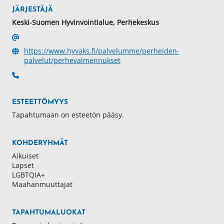
JÄRJESTÄJÄ
Keski-Suomen Hyvinvointialue, Perhekeskus
https://www.hyvaks.fi/palvelumme/perheiden-
palvelut/perhevalmennukset
ESTEETTÖMYYS
Tapahtumaan on esteetön pääsy.
KOHDERYHMÄT
Aikuiset
Lapset
LGBTQIA+
Maahanmuuttajat
TAPAHTUMALUOKAT