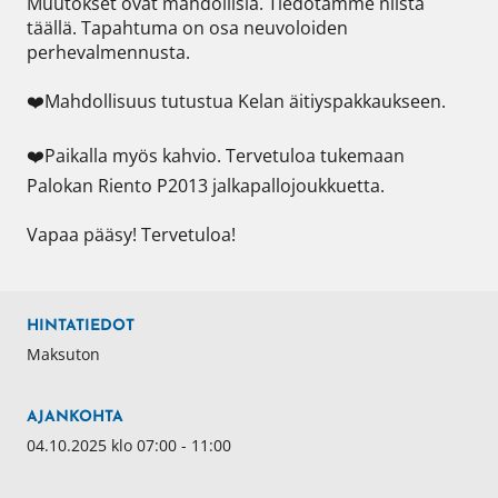
Muutokset ovat mahdollisia. Tiedotamme niistä 
täällä. Tapahtuma on osa neuvoloiden 
perhevalmennusta.  

❤️Mahdollisuus tutustua Kelan äitiyspakkaukseen.

❤️Paikalla myös kahvio. Tervetuloa tukemaan 
Palokan Riento P2013 jalkapallojoukkuetta.

Vapaa pääsy! Tervetuloa!
HINTATIEDOT
Maksuton
AJANKOHTA
04.10.2025 klo 07:00 - 11:00