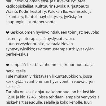
piiri; Keski-Suomen ensi- ja turvakoti ry; JAMK 
kätilöopiskelijat; Kulttuurineuvola; Kirjastoauto 
Wäinö; Kodin kestot ry; Palokan Ilo, voimistelu ja 
liikunta ry; Kantoliinayhdistys ry; Jyväskylän 
kaupungin liikuntaneuvonta.

❤️Keski-Suomen hyvinvointialueen toimijat: neuvola; 
lasten fysioterapia ja äitiysfysioterapia; 
suunterveydenhuolto; sairaala Novan 
synnytysyksikkö; ravitsemusterapeutti; Jyväskylän 
perhekeskus.

❤️Lempeää liikettä vanhemmille, kehonhuoltoa ja 
hetki itselle  

Tule mukaan virkistävään liikuntatuokioon, jossa 
keskitytään vanhemman hyvinvointiin vauva-arjen 
keskellä!  

Tarjolla on kaksi ohjattua kehonhuollon hetkeä klo 
12.00 ja klo 12.45, joissa tehdään lempeitä venytyksiä 
niska-hartiaseudulle, selälle ja koko keholle. Juuri 