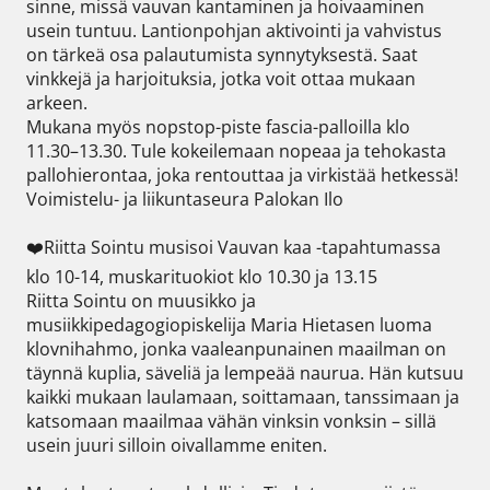
sinne, missä vauvan kantaminen ja hoivaaminen 
usein tuntuu. Lantionpohjan aktivointi ja vahvistus 
on tärkeä osa palautumista synnytyksestä. Saat 
vinkkejä ja harjoituksia, jotka voit ottaa mukaan 
arkeen. 

Mukana myös nopstop-piste fascia-palloilla klo 
11.30–13.30. Tule kokeilemaan nopeaa ja tehokasta 
pallohierontaa, joka rentouttaa ja virkistää hetkessä! 
Voimistelu- ja liikuntaseura Palokan Ilo  

❤️Riitta Sointu musisoi Vauvan kaa -tapahtumassa 
klo 10-14, muskarituokiot klo 10.30 ja 13.15 

Riitta Sointu on muusikko ja 
musiikkipedagogiopiskelija Maria Hietasen luoma 
klovnihahmo, jonka vaaleanpunainen maailman on 
täynnä kuplia, säveliä ja lempeää naurua. Hän kutsuu 
kaikki mukaan laulamaan, soittamaan, tanssimaan ja 
katsomaan maailmaa vähän vinksin vonksin – sillä 
usein juuri silloin oivallamme eniten.
