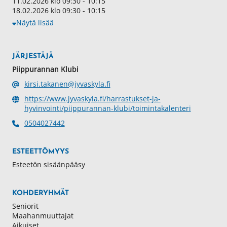
11.02.2026 klo 09:30 - 10:15
18.02.2026 klo 09:30 - 10:15
Näytä lisää
JÄRJESTÄJÄ
Piippurannan Klubi
kirsi.takanen@jyvaskyla.fi
https://www.jyvaskyla.fi/harrastukset-ja-
hyvinvointi/piippurannan-klubi/toimintakalenteri
0504027442
ESTEETTÖMYYS
Esteetön sisäänpääsy
KOHDERYHMÄT
Seniorit
Maahanmuuttajat
Aikuiset