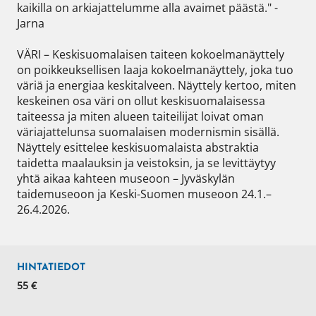
kaikilla on arkiajattelumme alla avaimet päästä." - 
Jarna

VÄRI – Keskisuomalaisen taiteen kokoelmanäyttely 
on poikkeuksellisen laaja kokoelmanäyttely, joka tuo 
väriä ja energiaa keskitalveen. Näyttely kertoo, miten 
keskeinen osa väri on ollut keskisuomalaisessa 
taiteessa ja miten alueen taiteilijat loivat oman 
väriajattelunsa suomalaisen modernismin sisällä. 
Näyttely esittelee keskisuomalaista abstraktia 
taidetta maalauksin ja veistoksin, ja se levittäytyy 
yhtä aikaa kahteen museoon – Jyväskylän 
taidemuseoon ja Keski-Suomen museoon 24.1.–
26.4.2026.
HINTATIEDOT
55 €