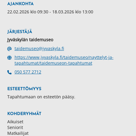
AJANKOHTA
22.02.2026 klo 09:30 - 18.03.2026 klo 13:00
JÄRJESTÄJÄ
Jyväskylän taidemuseo
taidemuseo@jyvaskyla.fi
https://www.jyvaskyla.fi/taidemuseo/nayttelyt-ja-
tapahtumat/taidemuseon-tapahtumat
050 577 2712
ESTEETTÖMYYS
Tapahtumaan on esteetön pääsy.
KOHDERYHMÄT
Aikuiset
Seniorit
Matkailijat