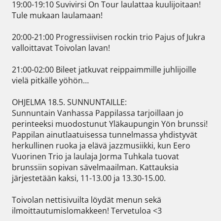
19:00-19:10 Suvivirsi On Tour laulattaa kuulijoitaan! 
Tule mukaan laulamaan!

20:00-21:00 Progressiivisen rockin trio Pajus of Jukra 
valloittavat Toivolan lavan!

21:00-02:00 Bileet jatkuvat reippaimmille juhlijoille 
vielä pitkälle yöhön…

OHJELMA 18.5. SUNNUNTAILLE:

Sunnuntain Vanhassa Pappilassa tarjoillaan jo 
perinteeksi muodostunut Yläkaupungin Yön brunssi! 
Pappilan ainutlaatuisessa tunnelmassa yhdistyvät 
herkullinen ruoka ja elävä jazzmusiikki, kun Eero 
Vuorinen Trio ja laulaja Jorma Tuhkala tuovat 
brunssiin sopivan sävelmaailman. Kattauksia 
järjestetään kaksi, 11-13.00 ja 13.30-15.00.

Toivolan nettisivuilta löydät menun sekä 