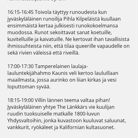
16:15-16:45 Toivola täyttyy runoudesta kun 
jyväskyläläinen runoilija Pihla Kilpeläistä kuullaan 
ensimmäistä kertaa julkisesti runokokoelmansa 
muodossa. Runot sekoittavat sanat koetuille, 
kuvitelluille ja kaivatuille. Ne kertovat ihan tavallisista 
ihmissuhteista niin, että tilaa queerille vapaudelle on 
sekä rivien väleissä että riveillä.

17:00-17:30 Tamperelainen laulaja-
lauluntekijähahmo Kaunis veli kertoo lauluillaan 
maailmasta, jossa aurinko on liian kirkas ja vesi 
loputtoman syvää.

18:15-19:00 Villin lännen teema valtaa pihan! 
Jyväskyläläinen yhtye The Länkkärs vie kuulijan 
ruudin tuoksuiselle matkalle 1800-luvun 
Yhdysvaltoihin, jonka kuvastoon kuuluvat saluunat, 
vankkurit, ryökäleet ja Kalifornian kultasuonet.
