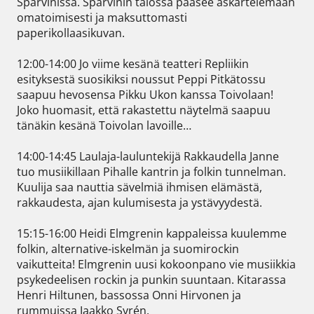
Sparvinissa. Sparvinin talossa pääsee askartelemaan 
omatoimisesti ja maksuttomasti 
paperikollaasikuvan.

12:00-14:00 Jo viime kesänä teatteri Repliikin 
esityksestä suosikiksi noussut Peppi Pitkätossu 
saapuu hevosensa Pikku Ukon kanssa Toivolaan! 
Joko huomasit, että rakastettu näytelmä saapuu 
tänäkin kesänä Toivolan lavoille… 

14:00-14:45 Laulaja-lauluntekijä Rakkaudella Janne 
tuo musiikillaan Pihalle kantrin ja folkin tunnelman. 
Kuulija saa nauttia sävelmiä ihmisen elämästä, 
rakkaudesta, ajan kulumisesta ja ystävyydestä.

15:15-16:00 Heidi Elmgrenin kappaleissa kuulemme 
folkin, alternative-iskelmän ja suomirockin 
vaikutteita! Elmgrenin uusi kokoonpano vie musiikkia 
psykedeelisen rockin ja punkin suuntaan. Kitarassa 
Henri Hiltunen, bassossa Onni Hirvonen ja 
rummuissa Jaakko Syrén.
