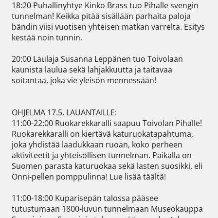
18:20 Puhallinyhtye Kinko Brass tuo Pihalle svengin 
tunnelman! Keikka pitää sisällään parhaita paloja 
bändin viisi vuotisen yhteisen matkan varrelta. Esitys 
kestää noin tunnin.

20:00 Laulaja Susanna Leppänen tuo Toivolaan 
kaunista laulua sekä lahjakkuutta ja taitavaa 
soitantaa, joka vie yleisön mennessään!

OHJELMA 17.5. LAUANTAILLE:

11:00-22:00 Ruokarekkaralli saapuu Toivolan Pihalle! 
Ruokarekkaralli on kiertävä katuruokatapahtuma, 
joka yhdistää laadukkaan ruoan, koko perheen 
aktiviteetit ja yhteisöllisen tunnelman. Paikalla on 
Suomen parasta katuruokaa sekä lasten suosikki, eli 
Onni-pellen pomppulinna! Lue lisää täältä!

11:00-18:00 Kuparisepän talossa pääsee 
tutustumaan 1800-luvun tunnelmaan Museokauppa 