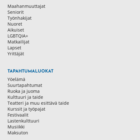
Maahanmuuttajat
Seniorit
Työnhakijat
Nuoret
Aikuiset
LGBTQIA+
Matkailijat
Lapset
Yrittäjät
TAPAHTUMALUOKAT
Yöelämä
Suurtapahtumat
Ruoka ja juoma
Kulttuuri ja taide
Teatteri ja muu esittävä taide
Kurssit ja työpajat
Festivaalit
Lastenkulttuuri
Musiikki
Maksuton