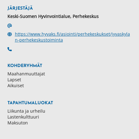
JÄRJESTÄJÄ
Keski-Suomen Hyvinvointialue, Perhekeskus
https://www.hyvaks.fi/asiointi/perhekeskukset/jyvaskyla
n-perhekeskustoiminta
KOHDERYHMÄT
Maahanmuuttajat
Lapset
Aikuiset
TAPAHTUMALUOKAT
Liikunta ja urheilu
Lastenkulttuuri
Maksuton