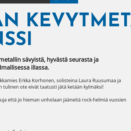
OJAN KEVYTMET
SSI
etallin sävyistä, hyvästä seurasta ja 
mallisessa illassa.
 nokkamies Erkka Korhonen, solisteina Laura Ruusumaa ja 
tulinen ote eivät taatusti jätä ketään kylmäksi!

ttuja että jo hieman unholaan jääneitä rock-helmiä vuosien 