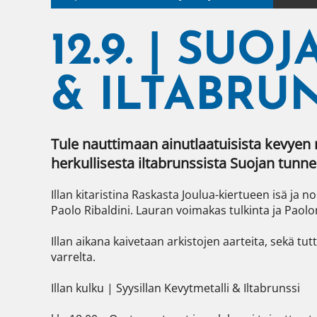
12.9. | SU
& ILTABRUN
Tule nauttimaan ainutlaatuisista kevyen m
herkullisesta iltabrunssista Suojan tunnel
Illan kitaristina Raskasta Joulua-kiertueen isä ja
Paolo Ribaldini. Lauran voimakas tulkinta ja Paolon 
Illan aikana kaivetaan arkistojen aarteita, sekä tu
varrelta.

Illan kulku | Syysillan Kevytmetalli & Iltabrunssi
