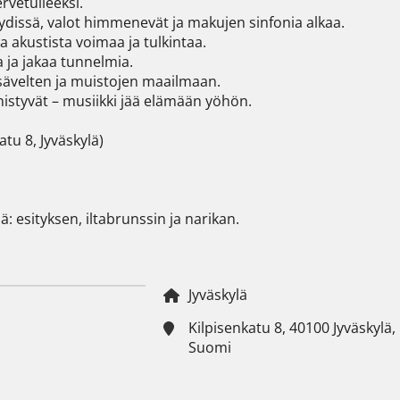
rvetulleeksi.

öydissä, valot himmenevät ja makujen sinfonia alkaa.

 akustista voimaa ja tulkintaa.

 ja jakaa tunnelmia.

a sävelten ja muistojen maailmaan.

nistyvät – musiikki jää elämään yöhön.

tu 8, Jyväskylä)

ä: esityksen, iltabrunssin ja narikan.
Jyväskylä
Kilpisenkatu 8, 40100 Jyväskylä,
Suomi