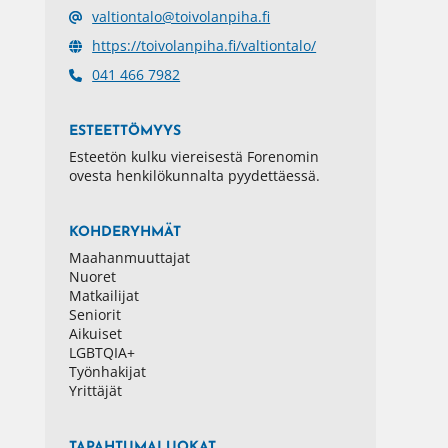
valtiontalo@toivolanpiha.fi
https://toivolanpiha.fi/valtiontalo/
041 466 7982
ESTEETTÖMYYS
Esteetön kulku viereisestä Forenomin
ovesta henkilökunnalta pyydettäessä.
KOHDERYHMÄT
Maahanmuuttajat
Nuoret
Matkailijat
Seniorit
Aikuiset
LGBTQIA+
Työnhakijat
Yrittäjät
TAPAHTUMALUOKAT