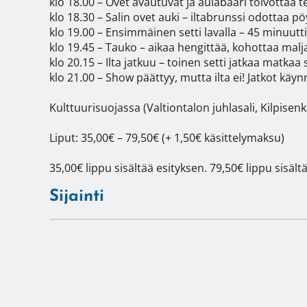
klo 18.00 – Ovet avautuvat ja aulabaari toivottaa te
klo 18.30 – Salin ovet auki – iltabrunssi odottaa p
klo 19.00 – Ensimmäinen setti lavalla – 45 minuuttia
klo 19.45 – Tauko – aikaa hengittää, kohottaa malja
klo 20.15 – Ilta jatkuu – toinen setti jatkaa matka
klo 21.00 – Show päättyy, mutta ilta ei! Jatkot käyn
Kulttuurisuojassa (Valtiontalon juhlasali, Kilpisenka
Liput: 35,00€ – 79,50€ (+ 1,50€ käsittelymaksu)

35,00€ lippu sisältää esityksen. 79,50€ lippu sisältä
Sijainti