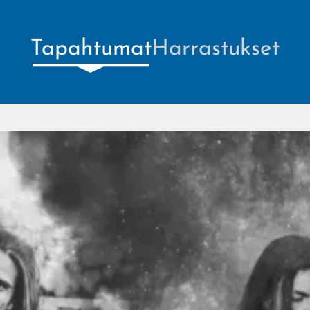
Tapahtumat
Harrastukset