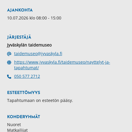
AJANKOHTA
10.07.2026 klo 08:00 - 15:00
JÄRJESTÄJÄ
Jyväskylän taidemuseo
taidemuseo@jyvaskyla.fi
https://www.jyvaskyla.fi/taidemuseo/nayttelyt-ja-
tapahtumat/
050 577 2712
ESTEETTÖMYYS
Tapahtumaan on esteetön pääsy.
KOHDERYHMÄT
Nuoret
Matkailijat