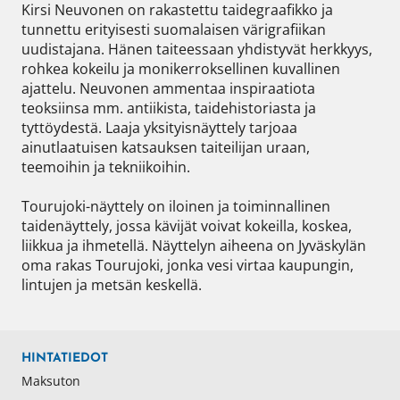
Kirsi Neuvonen on rakastettu taidegraafikko ja 
tunnettu erityisesti suomalaisen värigrafiikan 
uudistajana. Hänen taiteessaan yhdistyvät herkkyys, 
rohkea kokeilu ja monikerroksellinen kuvallinen 
ajattelu. Neuvonen ammentaa inspiraatiota 
teoksiinsa mm. antiikista, taidehistoriasta ja 
tyttöydestä. Laaja yksityisnäyttely tarjoaa 
ainutlaatuisen katsauksen taiteilijan uraan, 
teemoihin ja tekniikoihin.

Tourujoki-näyttely on iloinen ja toiminnallinen 
taidenäyttely, jossa kävijät voivat kokeilla, koskea, 
liikkua ja ihmetellä. Näyttelyn aiheena on Jyväskylän 
oma rakas Tourujoki, jonka vesi virtaa kaupungin, 
lintujen ja metsän keskellä.
HINTATIEDOT
Maksuton