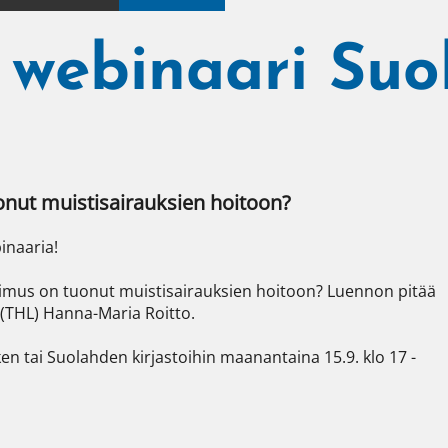
n webinaari Su
onut muistisairauksien hoitoon?
naaria!

kimus on tuonut muistisairauksien hoitoon? Luennon pitää 
 (THL) Hanna-Maria Roitto.

n tai Suolahden kirjastoihin maanantaina 15.9. klo 17 - 