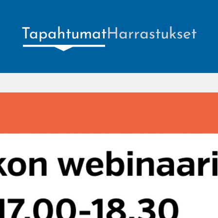
Tapahtumat
Harrastukset