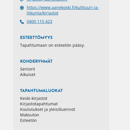
https://www.aanekoski.fi/kulttuuri-ja-
liikunta/kirjastot
0400 115 423
ESTEETTÖMYYS
Tapahtumaan on esteetön pääsy.
KOHDERYHMÄT
Seniorit
Aikuiset
TAPAHTUMALUOKAT
Keski-kirjastot
Kirjastotapahtumat
Koulutukset ja yleisöluennot
Maksuton
Esteetön