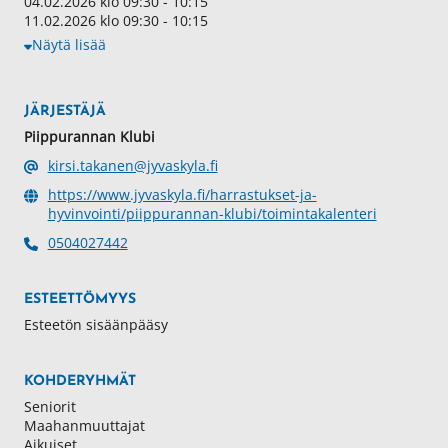
04.02.2026 klo 09:30 - 10:15
11.02.2026 klo 09:30 - 10:15
Näytä lisää
JÄRJESTÄJÄ
Piippurannan Klubi
kirsi.takanen@jyvaskyla.fi
https://www.jyvaskyla.fi/harrastukset-ja-
hyvinvointi/piippurannan-klubi/toimintakalenteri
0504027442
ESTEETTÖMYYS
Esteetön sisäänpääsy
KOHDERYHMÄT
Seniorit
Maahanmuuttajat
Aikuiset