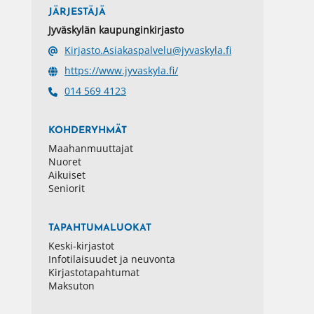
JÄRJESTÄJÄ
Jyväskylän kaupunginkirjasto
Kirjasto.Asiakaspalvelu@jyvaskyla.fi
https://www.jyvaskyla.fi/
014 569 4123
KOHDERYHMÄT
Maahanmuuttajat
Nuoret
Aikuiset
Seniorit
TAPAHTUMALUOKAT
Keski-kirjastot
Infotilaisuudet ja neuvonta
Kirjastotapahtumat
Maksuton