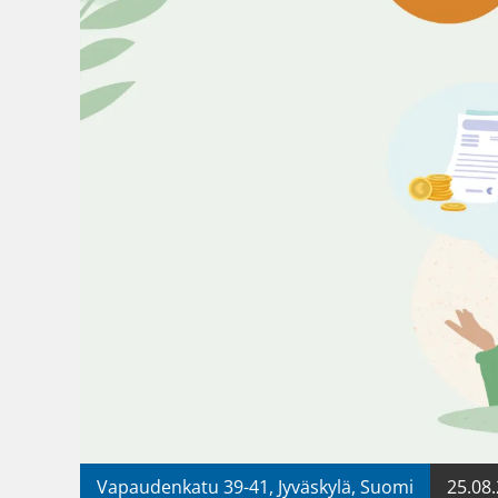
Vapaudenkatu 39-41, Jyväskylä, Suomi
25.08.