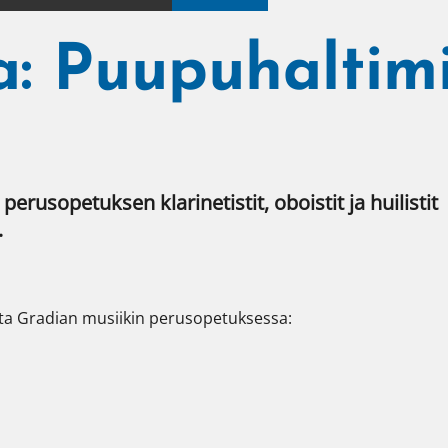
a: Puupuhaltim
usopetuksen klarinetistit, oboistit ja huilistit 
 
sta Gradian musiikin perusopetuksessa: 