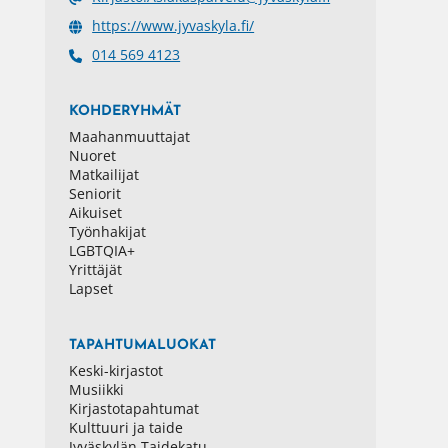
https://www.jyvaskyla.fi/
014 569 4123
KOHDERYHMÄT
Maahanmuuttajat
Nuoret
Matkailijat
Seniorit
Aikuiset
Työnhakijat
LGBTQIA+
Yrittäjät
Lapset
TAPAHTUMALUOKAT
Keski-kirjastot
Musiikki
Kirjastotapahtumat
Kulttuuri ja taide
Jyväskylän Taidekatu