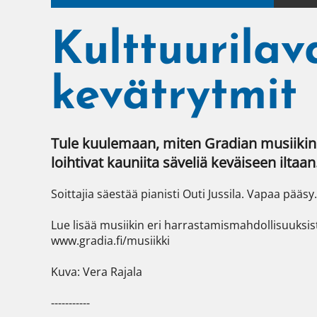
Kulttuurilav
kevätrytmit
Tule kuulemaan, miten Gradian musiikin per
loihtivat kauniita säveliä keväiseen iltaan.
Soittajia säestää pianisti Outi Jussila. Vapaa pääsy.

Lue lisää musiikin eri harrastamismahdollisuuksi
www.gradia.fi/musiikki

Kuva: Vera Rajala

-----------
