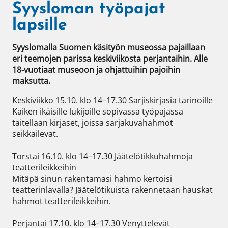
Syysloman työpajat
lapsille
Syyslomalla Suomen käsityön museossa pajaillaan 
eri teemojen parissa keskiviikosta perjantaihin. Alle 
18-vuotiaat museoon ja ohjattuihin pajoihin 
maksutta.
Keskiviikko 15.10. klo 14–17.30 Sarjiskirjasia tarinoille

Kaiken ikäisille lukijoille sopivassa työpajassa 
taitellaan kirjaset, joissa sarjakuvahahmot 
seikkailevat.

Torstai 16.10. klo 14–17.30 Jäätelötikkuhahmoja 
teatterileikkeihin

Mitäpä sinun rakentamasi hahmo kertoisi 
teatterinlavalla? Jäätelötikuista rakennetaan hauskat 
hahmot teatterileikkeihin.

Perjantai 17.10. klo 14–17.30 Venyttelevät 