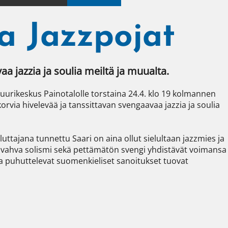
a Jazzpojat
a jazzia ja soulia meiltä ja muualta. 
uurikeskus Painotalolle torstaina 24.4. klo 19 kolmannen 
rvia hivelevää ja tanssittavan svengaavaa jazzia ja soulia 
uttajana tunnettu Saari on aina ollut sielultaan jazzmies ja 
n vahva solismi sekä pettämätön svengi yhdistävät voimansa 
ja puhuttelevat suomenkieliset sanoitukset tuovat 