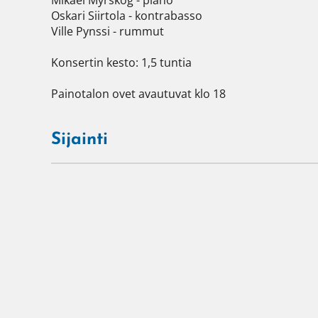
Mikael Myrskog - piano

Oskari Siirtola - kontrabasso

Ville Pynssi - rummut

Konsertin kesto: 1,5 tuntia

Painotalon ovet avautuvat klo 18

Sijainti