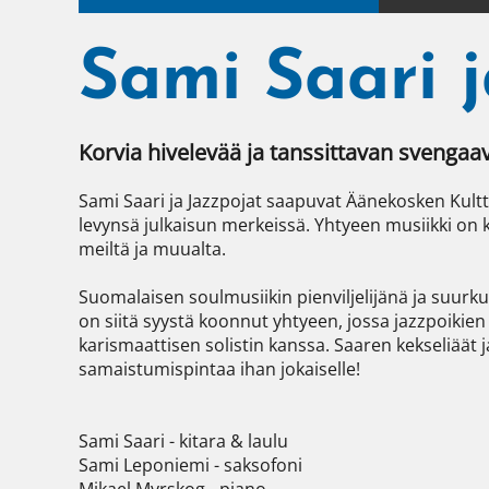
Sami Saari j
Korvia hivelevää ja tanssittavan svengaava
Sami Saari ja Jazzpojat saapuvat Äänekosken Kultt
levynsä julkaisun merkeissä. Yhtyeen musiikki on ko
meiltä ja muualta.

Suomalaisen soulmusiikin pienviljelijänä ja suurkul
on siitä syystä koonnut yhtyeen, jossa jazzpoikie
karismaattisen solistin kanssa. Saaren kekseliäät 
samaistumispintaa ihan jokaiselle!

Sami Saari - kitara & laulu

Sami Leponiemi - saksofoni
