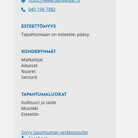
https://www.aanekoski.fi/
040 194 7982
ESTEETTÖMYYS
Tapahtumaan on esteetön pääsy.
KOHDERYHMÄT
Matkailijat
Aikuiset
Nuoret
Seniorit
TAPAHTUMALUOKAT
Kulttuuri ja taide
Musiikki
Esteetön
Siirry tapahtuman verkkosivuille