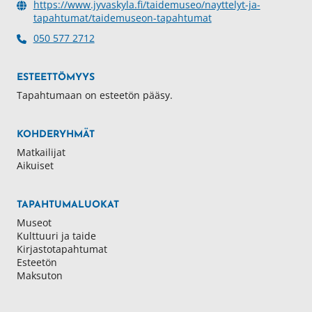
https://www.jyvaskyla.fi/taidemuseo/nayttelyt-ja-
tapahtumat/taidemuseon-tapahtumat
050 577 2712
ESTEETTÖMYYS
Tapahtumaan on esteetön pääsy.
KOHDERYHMÄT
Matkailijat
Aikuiset
TAPAHTUMALUOKAT
Museot
Kulttuuri ja taide
Kirjastotapahtumat
Esteetön
Maksuton