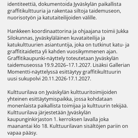
identiteettiä, dokumentoida Jyväskylän paikallista 
graffitikulttuuria ja rakentaa siltoja taidemuseon, 
nuorisotyön ja katutaiteilijoiden välille.

Hankkeen koordinaattorina ja ohjaajana toimii Jukka 
Silokunnas, jyväskyläläinen kuvataiteilija ja 
katukulttuurien asiantuntija, joka on tutkinut katu- ja 
graffititaidetta yli kahden vuosikymmenen ajan. 
Graffitikaupunki-näyttely toteutetaan Jyväskylän 
taidemuseossa 19.9.2026–17.1.2027. Lisäksi Gallerian 
Momentti-näyttelyssä esittäytyy graffitikulttuurin 
uusi sukupolvi 20.11.2026-17.1.2027.

Kulttuurilava on Jyväskylän kulttuuritoimijoiden 
yhteinen esittäytymispaikka, jossa kohdataan 
monenlaista paikallista toimijaa ja kulttuurin tekijää. 
Kulttuurilava järjestetään Jyväskylän 
kaupunginkirjaston 1. kerroksen lavalla joka 
maanantai klo 18. Kulttuurilavan sisältöjen pariin on 
vapaa pääsy.
