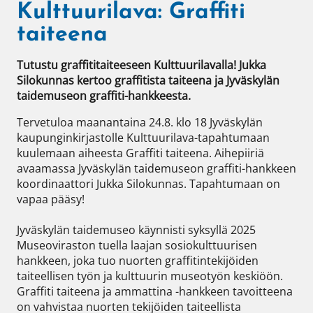
Kulttuurilava: Graffiti
taiteena
Tutustu graffititaiteeseen Kulttuurilavalla! Jukka 
Silokunnas kertoo graffitista taiteena ja Jyväskylän 
taidemuseon graffiti-hankkeesta.
Tervetuloa maanantaina 24.8. klo 18 Jyväskylän 
kaupunginkirjastolle Kulttuurilava-tapahtumaan 
kuulemaan aiheesta Graffiti taiteena. Aihepiiriä 
avaamassa Jyväskylän taidemuseon graffiti-hankkeen 
koordinaattori Jukka Silokunnas. Tapahtumaan on 
vapaa pääsy!

Jyväskylän taidemuseo käynnisti syksyllä 2025 
Museoviraston tuella laajan sosiokulttuurisen 
hankkeen, joka tuo nuorten graffitintekijöiden 
taiteellisen työn ja kulttuurin museotyön keskiöön. 
Graffiti taiteena ja ammattina -hankkeen tavoitteena 
on vahvistaa nuorten tekijöiden taiteellista 