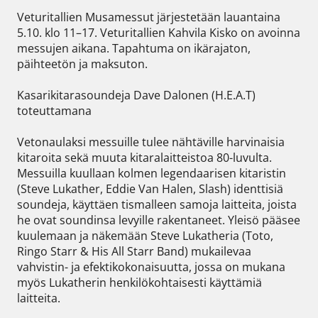
Veturitallien Musamessut järjestetään lauantaina 
5.10. klo 11–17. Veturitallien Kahvila Kisko on avoinna 
messujen aikana. Tapahtuma on ikärajaton, 
päihteetön ja maksuton. 

Kasarikitarasoundeja Dave Dalonen (H.E.A.T) 
toteuttamana 

Vetonaulaksi messuille tulee nähtäville harvinaisia 
kitaroita sekä muuta kitaralaitteistoa 80-luvulta. 
Messuilla kuullaan kolmen legendaarisen kitaristin 
(Steve Lukather, Eddie Van Halen, Slash) identtisiä 
soundeja, käyttäen tismalleen samoja laitteita, joista 
he ovat soundinsa levyille rakentaneet. Yleisö pääsee 
kuulemaan ja näkemään Steve Lukatheria (Toto, 
Ringo Starr & His All Starr Band) mukailevaa 
vahvistin- ja efektikokonaisuutta, jossa on mukana 
myös Lukatherin henkilökohtaisesti käyttämiä 
laitteita.  
