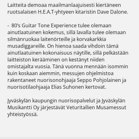
Laitteita demoaa maailmanlaajuisesti kiertäneen 
ruotsalaisen H.E.A.T-yhtyeen kitaristin Dave Dalone.  

-  80’s Guitar Tone Experience tulee olemaan 
ainutlaatuinen kokemus, sillä lavalla tulee olemaan 
silmänruokaa laitenörteille ja korvakarkkia 
musadiggareille. On hienoa saada vihdoin tämä 
ainutlaatuinen kokonaisuus näytille, sillä pelkästään 
laitteiston kerääminen on kestänyt niiden 
omistajalta vuosia. Tänä vuonna mennään isommin 
kuin koskaan aiemmin, messujen ohjelmistoa 
rakentaneet nuorisonohjaaja Seppo Pohjolainen ja 
nuorisotilaohjaaja Elias Suhonen kertovat.  

Jyväskylän kaupungin nuorisopalvelut ja Jyväskylän 
Musikantti Oy järjestävät Veturitallien Musamessut 
yhteistyössä.  
