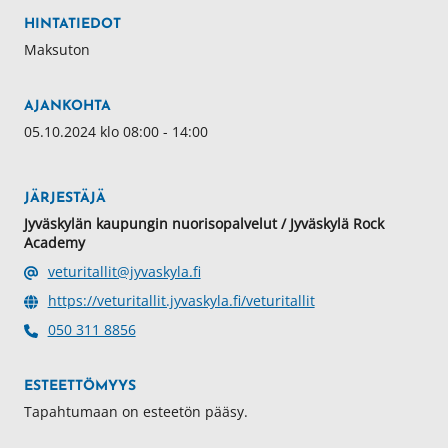
HINTATIEDOT
Maksuton
AJANKOHTA
05.10.2024 klo 08:00 - 14:00
JÄRJESTÄJÄ
Jyväskylän kaupungin nuorisopalvelut / Jyväskylä Rock
Academy
veturitallit@jyvaskyla.fi
https://veturitallit.jyvaskyla.fi/veturitallit
050 311 8856
ESTEETTÖMYYS
Tapahtumaan on esteetön pääsy.