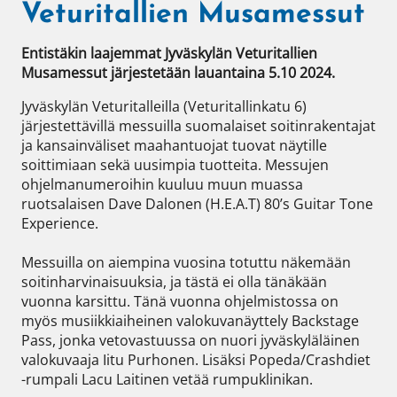
Veturitallien Musamessut
Entistäkin laajemmat Jyväskylän Veturitallien 
Musamessut järjestetään lauantaina 5.10 2024.   
Jyväskylän Veturitalleilla (Veturitallinkatu 6) 
järjestettävillä messuilla suomalaiset soitinrakentajat 
ja kansainväliset maahantuojat tuovat näytille 
soittimiaan sekä uusimpia tuotteita. Messujen 
ohjelmanumeroihin kuuluu muun muassa 
ruotsalaisen Dave Dalonen (H.E.A.T) 80’s Guitar Tone 
Experience. 

Messuilla on aiempina vuosina totuttu näkemään 
soitinharvinaisuuksia, ja tästä ei olla tänäkään 
vuonna karsittu. Tänä vuonna ohjelmistossa on 
myös musiikkiaiheinen valokuvanäyttely Backstage 
Pass, jonka vetovastuussa on nuori jyväskyläläinen 
valokuvaaja Iitu Purhonen. Lisäksi Popeda/Crashdiet 
-rumpali Lacu Laitinen vetää rumpuklinikan.  
