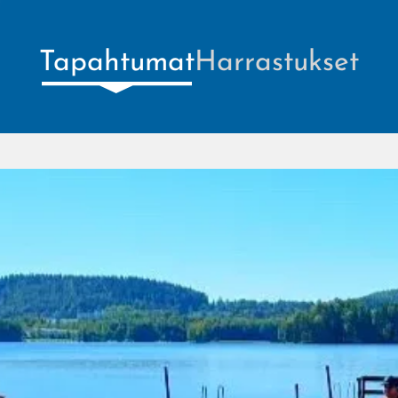
Tapahtumat
Harrastukset