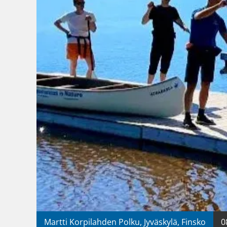
Martti Korpilahden Polku, Jyväskylä, Finsko
0