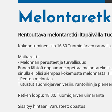
Melontaretk
Rentouttava melontaretki iltapäivällä Tuom
Kokoontuminen: klo 16:30 Tuomiojärven rannalla.

Matkareitti:

- Melonnan perusteet ja turvallisuus

Ennen lähtöä oppaamme opettaa melontatekniikat ja 
sinulla ei olisi aiempaa kokemusta melonnasta, sillä
- Rentoa melontaa

Tutustut Tuomiojärven vesiin, rantoihin ja pieneen
Retken loppu: 18:30, Tuomiojärven uimaranta

Sisältyy hintaan: Varusteet; opastus
