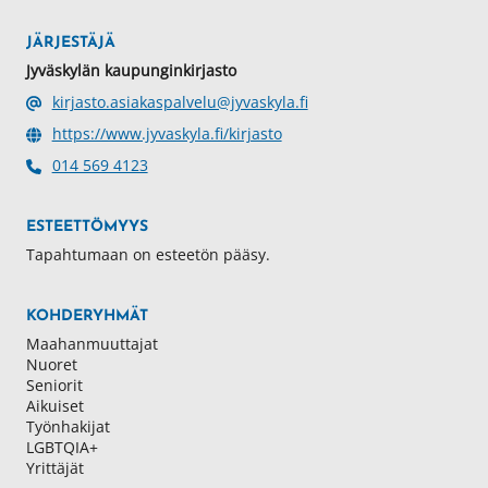
JÄRJESTÄJÄ
Jyväskylän kaupunginkirjasto
kirjasto.asiakaspalvelu@jyvaskyla.fi
https://www.jyvaskyla.fi/kirjasto
014 569 4123
ESTEETTÖMYYS
Tapahtumaan on esteetön pääsy.
KOHDERYHMÄT
Maahanmuuttajat
Nuoret
Seniorit
Aikuiset
Työnhakijat
LGBTQIA+
Yrittäjät