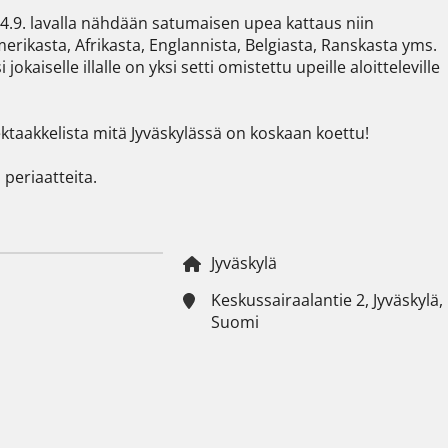
14.9. lavalla nähdään satumaisen upea kattaus niin 
merikasta, Afrikasta, Englannista, Belgiasta, Ranskasta yms. 
jokaiselle illalle on yksi setti omistettu upeille aloitteleville 
taakkelista mitä Jyväskylässä on koskaan koettu!

eriaatteita.
Jyväskylä
Keskussairaalantie 2, Jyväskylä,
Suomi