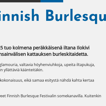
nnish Burlesqu
5 tuo kolmena peräkkäisenä iltana Ilokivi 
ainvälisen kattauksen burleskitaidetta.
glamouria, valtavia höyhenviuhkoja, upeita iltapukuja, 
yllättäviä käänteitäkin.

kokonaisuus, eikä samaa esitystä nähdä kahta kertaa 
et Finnish Burlesque Festivalin somekanavilla. Kuitenkin 