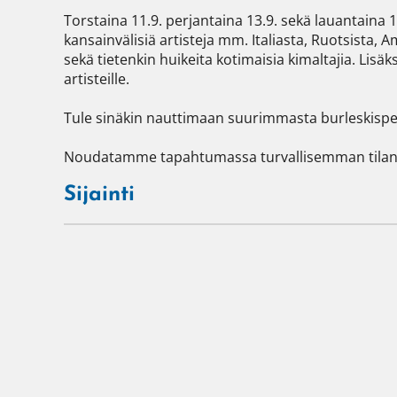
Torstaina 11.9. perjantaina 13.9. sekä lauantaina 
kansainvälisiä artisteja mm. Italiasta, Ruotsista, A
sekä tietenkin huikeita kotimaisia kimaltajia. Lisäksi 
artisteille.

Tule sinäkin nauttimaan suurimmasta burleskispek
Noudatamme tapahtumassa turvallisemman tilan p
Sijainti