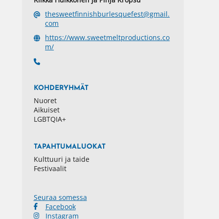
thesweetfinnishburlesquefest@gmail.
com
https://www.sweetmeltproductions.co
m/
KOHDERYHMÄT
Nuoret
Aikuiset
LGBTQIA+
TAPAHTUMALUOKAT
Kulttuuri ja taide
Festivaalit
Seuraa somessa
Facebook
Instagram