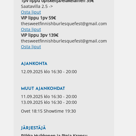
1pv lippu opiskelija/eläkeläinen 35€
Saatavilla 2.5 ->
Osta liput
VIP lippu 1pv 59€
thesweetfinnishburlesquefest@gmail.com
Osta liput
VIP lippu 3pv 139€
thesweetfinnishburlesquefest@gmail.com
Osta liput
AJANKOHTA
12.09.2025 klo 16:30 - 20:00
MUUT AJANKOHDAT
11.09.2025 klo 16:30 - 20:00
13.09.2025 klo 16:30 - 20:00
Ovet 18:15 Showtime 19:30
JÄRJESTÄJÄ
Riikka Huikkonen ja Pinja Kropsu