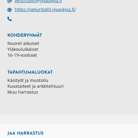
veturitallit@jyvaskyla.fi
https://veturitallit.jyvaskyla.fi/
KOHDERYHMÄT
Nuoret aikuiset
Yläkouluikäiset
16-19-vuotiaat
TAPAHTUMALUOKAT
Käsityöt ja muotoilu
Kuvataiteet ja arkkitehtuuri
Muu harrastus
JAA
HARRASTUS