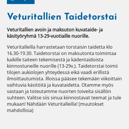
Veturitallien Taidetorstai
Veturitallien avoin ja maksuton kuvataide- ja 
käsityöryhmä 13-29-vuotiaille nuorille.
Veturitalleilla harrastetaan torstaisin taidetta klo 
16.30-19.30. Taidetorstai on maksutonta toimintaa 
kaikille taiteen tekemisestä ja kädentaidoista 
kiinnostuneille nuorille (13-29v.). Taidetorstai toimii 
tilojen aukiolojen yhteydessä eikä vaadi erillistä 
ilmoittautumista. Illoissa pääsee tekemään viikoittain 
vaihtuvia käsitöitä ja kuvataidetta. Otamme myös 
vastaan ja toteutamme nuorten toiveita sisällön 
suhteen. Valitse siis sinua kiinnostavat teemat ja tule 
mukaan! Nähdään Veturitalleilla! (muutokset 
mahdollisia)
