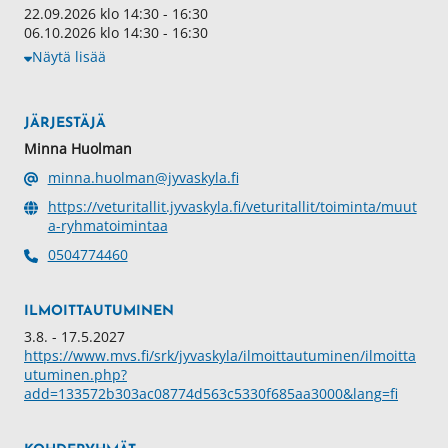
22.09.2026 klo 14:30 - 16:30
06.10.2026 klo 14:30 - 16:30
Näytä lisää
JÄRJESTÄJÄ
Minna Huolman
minna.huolman@jyvaskyla.fi
https://veturitallit.jyvaskyla.fi/veturitallit/toiminta/muut
a-ryhmatoimintaa
0504774460
ILMOITTAUTUMINEN
3.8. - 17.5.2027
https://www.mvs.fi/srk/jyvaskyla/ilmoittautuminen/ilmoitta
utuminen.php?
add=133572b303ac08774d563c5330f685aa3000&lang=fi