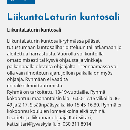
LiikuntaLaturin kuntosali
LiikuntaLaturin kuntosali
LiikuntaLaturin kuntosali-ryhmässä pääset 
tutustumaan kuntosaliharjoitteluun tai jatkamaan jo 
aloitettua harrastusta. Vuorolla voi kuntoilla 
omatoimisesti tai kysyä ohjausta ja vinkkejä 
paikanpäällä olevalta ohjaajalta. Treenaamassa voi 
olla vain ilmoitetun ajan, jolloin paikalla on myös 
ohjaaja. Ryhmään ei vaadita 
ennakkoilmoittautumista.

Ryhmä on tarkoitettu 13-19-vuotiaille. Ryhmä 
kokoontuu maanantaisin klo 16.00-17.15 viikoilla 36-
49 ja 2-17. Sisäänpääsyaika klo 15.45-16.30. Ryhmä ei 
kokoonnu koulujen loma-aikoina eikä pyhinä. 

Lisätietoja: liikunnanohjaaja Kati Siitari, 
kati.siitari@jyvaskyla.fi, p. 050 311 8914
